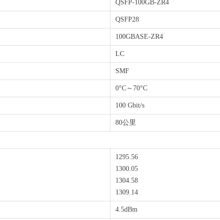
QSFP-100GB-ZR4
QSFP28
100GBASE-ZR4
LC
SMF
0°C～70°C
100 Gbit/s
80公里
1295.56
1300.05
1304.58
1309.14
4.5dBm