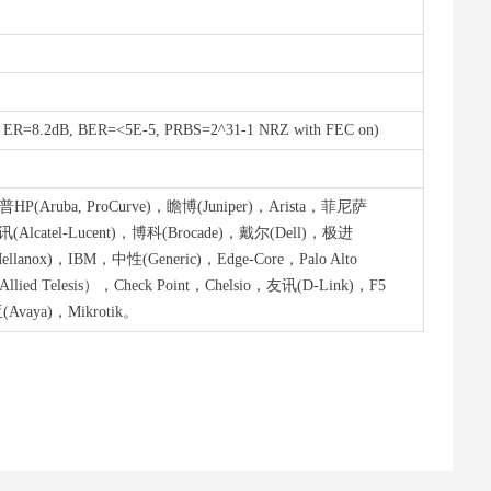
, ER=8.2dB, BER=<5E-5, PRBS=2^31-1 NRZ with FEC on)
(Aruba, ProCurve)，瞻博(Juniper)，Arista，菲尼萨
(Alcatel-Lucent)，博科(Brocade)，戴尔(Dell)，极进
lanox)，IBM，中性(Generic)，Edge-Core，Palo Alto
ed Telesis），Check Point，Chelsio，友讯(D-Link)，F5
Avaya)，Mikrotik。